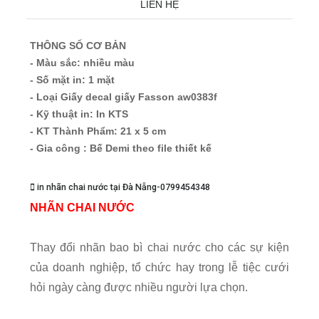
LIÊN HỆ
THÔNG SỐ CƠ BẢN
- Màu sắc: nhiều màu
- Số mặt in: 1 mặt
- Loại Giấy decal giấy Fasson aw0383f
- Kỹ thuật in: In KTS
- KT Thành Phẩm: 21 x 5 cm
- Gia công : Bế Demi theo file thiết kế
in nhãn chai nước tại Đà Nẵng-0799454348
NHÃN CHAI NƯỚC
Thay đổi nhãn bao bì chai nước cho các sự kiện
của doanh nghiệp, tổ chức hay trong lễ tiệc cưới
hỏi ngày càng được nhiều người lựa chọn.