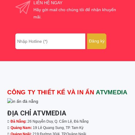
LIÊN HỆ NGAY
Hãy gởi mail cho chúng tôi để nhận khuyến
mãi.
CÔNG TY THIẾT KẾ VÀ IN ẤN
ATVMEDIA
ĐỊA CHỈ ATVMEDIA
Đà Nẵng:
26 Nguyễn Duy, Q. Cẩm Lệ, Đà Nẵng
Quảng Nam:
19 Lê Quang Sung, TP. Tam Kỳ
Quảng Ngãi:
219 Đường 30/4, TP.Quảng Ngãi