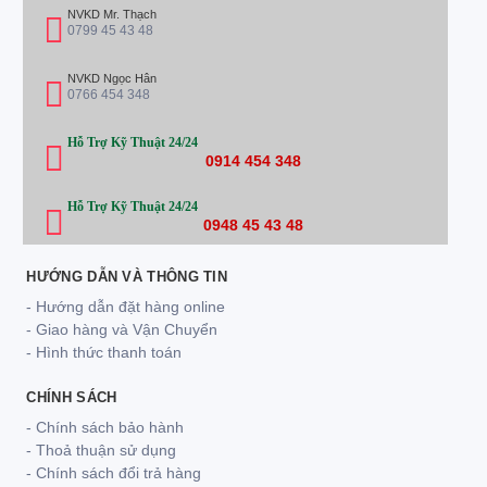
NVKD Mr. Thạch
0799 45 43 48
NVKD Ngọc Hân
0766 454 348
Hỗ Trợ Kỹ Thuật 24/24
0914 454 348
Hỗ Trợ Kỹ Thuật 24/24
0948 45 43 48
HƯỚNG DẪN VÀ THÔNG TIN
- Hướng dẫn đặt hàng online
- Giao hàng và Vận Chuyển
- Hình thức thanh toán
CHÍNH SÁCH
- Chính sách bảo hành
- Thoả thuận sử dụng
- Chính sách đổi trả hàng