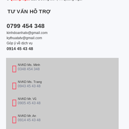
TƯ VẤN HỖ TRỢ
0799 454 348
kinhdoanhatv@gmail.com
kythuatatv@gmail.com
Góp ý về dịch vụ
0914 45 43 48
NVKD Ms. Minh
0348 454 348
NVKD Ms. Trang
0943 45 43 48
NVKD Mr. Vũ
0905 45 43 48
NVKD Mr. An
0914 45 43 48