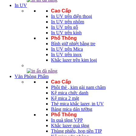
In UV
Cao Cấp
In UV trên điện thoại
In UV trên nhôm
In UV trên gỗ
In UV trên kính
Phổ Thông
Bình giữ nhiệt bằng tre
In UV trên Mica
In UV trên inox
Khắc lazer trên kim loại
Văn Phòng Phẩm
Cao Cấp
Phôi thẻ , kim gài nam châm
Kệ mica chức danh
Kệ mica 2 mặt
Thẻ mica khắc lazer, in UV
Bảng mica dán tường
Phổ Thông
In quà tặng VPP
Khắc lazer quà tặng
Thùng phiếu, họp tiền TIP