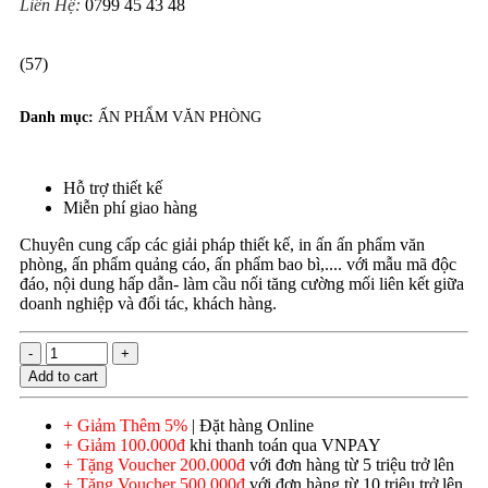
Liên Hệ:
0799 45 43 48
(57)
Danh mục:
ẤN PHẨM VĂN PHÒNG
Hỗ trợ thiết kế
Miễn phí giao hàng
Chuyên cung cấp các giải pháp thiết kế, in ấn ấn phẩm văn
phòng, ấn phẩm quảng cáo, ấn phẩm bao bì,.... với mẫu mã độc
đáo, nội dung hấp dẫn- làm cầu nối tăng cường mối liên kết giữa
doanh nghiệp và đối tác, khách hàng.
Add to cart
+ Giảm Thêm 5%
| Đặt hàng Online
+ Giảm 100.000đ
khi thanh toán qua VNPAY
+ Tặng Voucher 200.000đ
với đơn hàng từ 5 triệu trở lên
+ Tặng Voucher 500.000đ
với đơn hàng từ 10 triệu trở lên