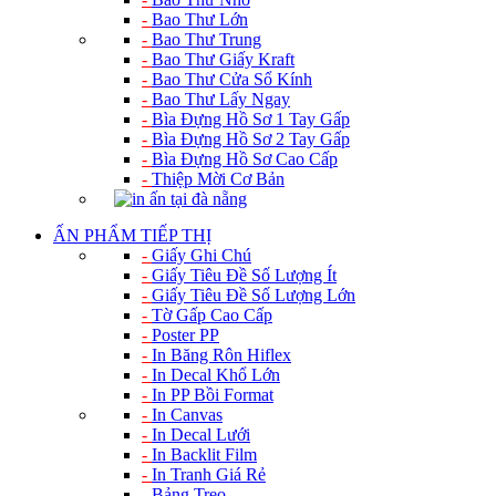
-
Bao Thư Lớn
-
Bao Thư Trung
-
Bao Thư Giấy Kraft
-
Bao Thư Cửa Sổ Kính
-
Bao Thư Lấy Ngay
-
Bìa Đựng Hồ Sơ 1 Tay Gấp
-
Bìa Đựng Hồ Sơ 2 Tay Gấp
-
Bìa Đựng Hồ Sơ Cao Cấp
-
Thiệp Mời Cơ Bản
ẤN PHẨM TIẾP THỊ
-
Giấy Ghi Chú
-
Giấy Tiêu Đề Số Lượng Ít
-
Giấy Tiêu Đề Số Lượng Lớn
-
Tờ Gấp Cao Cấp
-
Poster PP
-
In Băng Rôn Hiflex
-
In Decal Khổ Lớn
-
In PP Bồi Format
-
In Canvas
-
In Decal Lưới
-
In Backlit Film
-
In Tranh Giá Rẻ
-
Bảng Treo