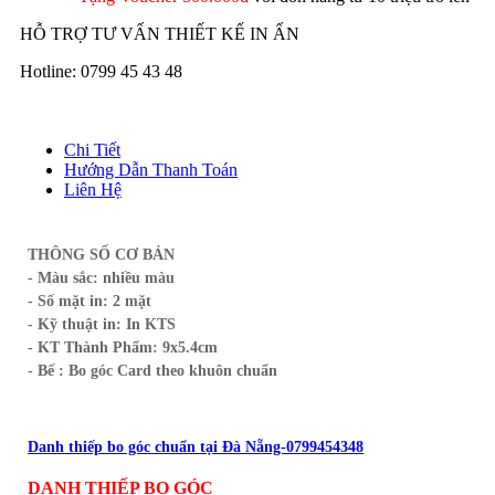
HỖ TRỢ TƯ VẤN THIẾT KẾ IN ẤN
Hotline: 0799 45 43 48
Chi Tiết
Hướng Dẫn Thanh Toán
Liên Hệ
THÔNG SỐ CƠ BẢN
- Màu sắc: nhiều màu
- Số mặt in: 2 mặt
- Kỹ thuật in: In KTS
- KT Thành Phẩm: 9x5.4cm
- Bế : Bo góc Card theo khuôn chuẩn
Danh thiếp bo góc chuẩn tại Đà Nẵng-0799454348
DANH THIẾP BO GÓC