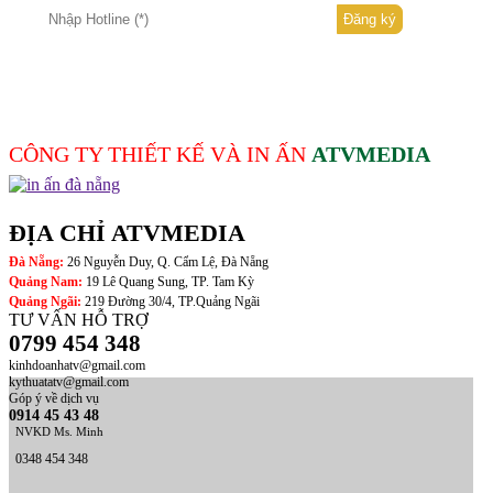
CÔNG TY THIẾT KẾ VÀ IN ẤN
ATVMEDIA
ĐỊA CHỈ ATVMEDIA
Đà Nẵng:
26 Nguyễn Duy, Q. Cẩm Lệ, Đà Nẵng
Quảng Nam:
19 Lê Quang Sung, TP. Tam Kỳ
Quảng Ngãi:
219 Đường 30/4, TP.Quảng Ngãi
TƯ VẤN HỖ TRỢ
0799 454 348
kinhdoanhatv@gmail.com
kythuatatv@gmail.com
Góp ý về dịch vụ
0914 45 43 48
NVKD Ms. Minh
0348 454 348