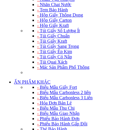
-
Nhãn Chai Nước
-
Tem Bảo Hành
-
Hộp Giấy Thông Dụng
-
Hộp Giấy Carton
-
Hộp Giấy Kraft
-
Túi Giấy Số Lượng Ít
-
Túi Giấy Chuẩn
-
Túi Giấy Kraft
-
Túi Giấy Sang Trọng
-
Túi Giấy Ép Kim
-
Túi Giấy Có Nắp
-
Túi Quai Xách
-
Mác Sản Phẩm Phổ Thông
ẤN PHẨM KHÁC
-
Biểu Mẫu Giấy Fort
-
Biểu Mẫu Carbonless 2 liên
-
Biểu Mẫu Carbonless 3 Liên
-
Hóa Đơn Bán Lẻ
-
Biểu Mẫu Thu Chi
-
Biểu Mẫu Giao Nhận
-
Phiếu Bảo Hành Đơn
-
Phiếu Bảo Hành Gấp Đôi
-
Thẻ Bảo Hành