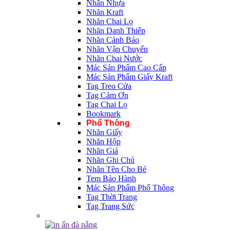
Nhãn Nhựa
Nhãn Kraft
Nhãn Chai Lọ
Nhãn Danh Thiếp
Nhãn Cảnh Báo
Nhãn Vận Chuyển
Nhãn Chai Nước
Mác Sản Phẩm Cao Cấp
Mác Sản Phẩm Giấy Kraft
Tag Treo Cửa
Tag Cảm Ơn
Tag Chai Lọ
Bookmark
Phổ Thông
Nhãn Giấy
Nhãn Hộp
Nhãn Giá
Nhãn Ghi Chú
Nhãn Tên Cho Bé
Tem Bảo Hành
Mác Sản Phẩm Phổ Thông
Tag Thời Trang
Tag Trang Sức