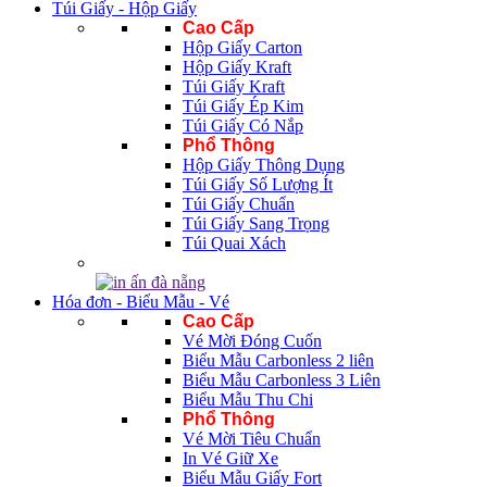
Túi Giấy - Hộp Giấy
Cao Cấp
Hộp Giấy Carton
Hộp Giấy Kraft
Túi Giấy Kraft
Túi Giấy Ép Kim
Túi Giấy Có Nắp
Phổ Thông
Hộp Giấy Thông Dụng
Túi Giấy Số Lượng Ít
Túi Giấy Chuẩn
Túi Giấy Sang Trọng
Túi Quai Xách
Hóa đơn - Biểu Mẫu - Vé
Cao Cấp
Vé Mời Đóng Cuốn
Biểu Mẫu Carbonless 2 liên
Biểu Mẫu Carbonless 3 Liên
Biểu Mẫu Thu Chi
Phổ Thông
Vé Mời Tiêu Chuẩn
In Vé Giữ Xe
Biểu Mẫu Giấy Fort