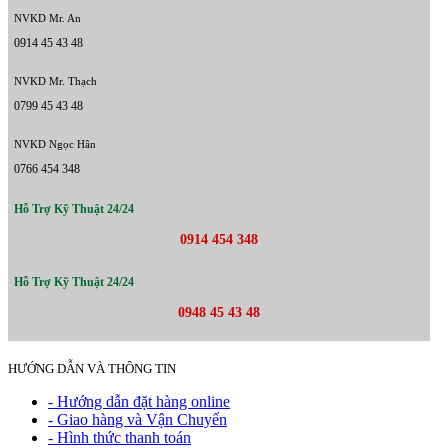
NVKD Mr. An
0914 45 43 48
NVKD Mr. Thạch
0799 45 43 48
NVKD Ngọc Hân
0766 454 348
Hỗ Trợ Kỹ Thuật 24/24
0914 454 348
Hỗ Trợ Kỹ Thuật 24/24
0948 45 43 48
HƯỚNG DẪN VÀ THÔNG TIN
- Hướng dẫn đặt hàng online
- Giao hàng và Vận Chuyển
- Hình thức thanh toán