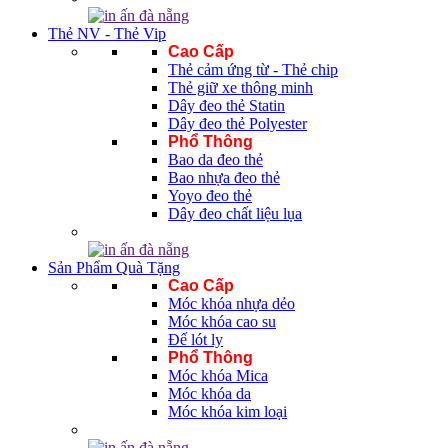
Thẻ NV - Thẻ Vip
Cao Cấp
Thẻ cảm ứng từ - Thẻ chip
Thẻ giữ xe thông minh
Dây đeo thẻ Statin
Dây đeo thẻ Polyester
Phổ Thông
Bao da đeo thẻ
Bao nhựa đeo thẻ
Yoyo đeo thẻ
Dây đeo chất liệu lụa
Sản Phẩm Quà Tặng
Cao Cấp
Móc khóa nhựa dẻo
Móc khóa cao su
Đế lót ly
Phổ Thông
Móc khóa Mica
Móc khóa da
Móc khóa kim loại