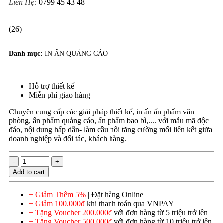
Liên Hệ:
0799 45 43 48
(26)
Danh mục:
IN ẤN QUẢNG CÁO
Hỗ trợ thiết kế
Miễn phí giao hàng
Chuyên cung cấp các giải pháp thiết kế, in ấn ấn phẩm văn
phòng, ấn phẩm quảng cáo, ấn phẩm bao bì,.... với mẫu mã độc
đáo, nội dung hấp dẫn- làm cầu nối tăng cường mối liên kết giữa
doanh nghiệp và đối tác, khách hàng.
Add to cart
+ Giảm Thêm 5%
| Đặt hàng Online
+ Giảm 100.000đ
khi thanh toán qua VNPAY
+ Tặng Voucher 200.000đ
với đơn hàng từ 5 triệu trở lên
+ Tặng Voucher 500.000đ
với đơn hàng từ 10 triệu trở lên