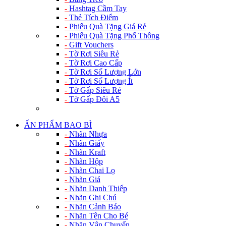
-
Hashtag Cầm Tay
-
Thẻ Tích Điểm
-
Phiếu Quà Tặng Giá Rẻ
-
Phiếu Quà Tặng Phổ Thông
-
Gift Vouchers
-
Tờ Rơi Siêu Rẻ
-
Tờ Rơi Cao Cấp
-
Tờ Rơi Số Lượng Lớn
-
Tờ Rơi Số Lượng Ít
-
Tờ Gấp Siêu Rẻ
-
Tờ Gấp Đôi A5
ẤN PHẨM BAO BÌ
-
Nhãn Nhựa
-
Nhãn Giấy
-
Nhãn Kraft
-
Nhãn Hộp
-
Nhãn Chai Lọ
-
Nhãn Giá
-
Nhãn Danh Thiếp
-
Nhãn Ghi Chú
-
Nhãn Cảnh Báo
-
Nhãn Tên Cho Bé
-
Nhãn Vận Chuyển