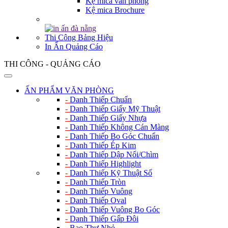
Kệ mica văn phòng
Kệ mica Brochure
Thi Công Bảng Hiệu
In Ấn Quảng Cáo
THI CÔNG - QUẢNG CÁO
ẤN PHẨM VĂN PHÒNG
-
Danh Thiếp Chuẩn
-
Danh Thiếp Giấy Mỹ Thuật
-
Danh Thiếp Giấy Nhựa
-
Danh Thiếp Không Cán Màng
-
Danh Thiếp Bo Góc Chuẩn
-
Danh Thiếp Ép Kim
-
Danh Thiếp Dập Nổi/Chìm
-
Danh Thiếp Highlight
-
Danh Thiếp Kỹ Thuật Số
-
Danh Thiếp Tròn
-
Danh Thiếp Vuông
-
Danh Thiếp Oval
-
Danh Thiếp Vuông Bo Góc
-
Danh Thiếp Gấp Đôi
-
Bao Thư Nhỏ