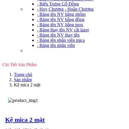
-
Biểu Trưng Gỗ Đồng
-
Huy Chương - Huân Chương
-
Bảng tên NV bằng nhôm
-
Bảng tên NV bằng đồng
-
Bảng tên NV bằng inox
-
Bảng thay tên NV cắt lazer
-
Bảng tên NV thay tên
-
Bảng tên nhân viên mica
-
Bảng tên nhân viên
Chi Tiết Sản Phẩm
Trang chủ
Sản phẩm
Kệ mica 2 mặt
Kệ mica 2 mặt