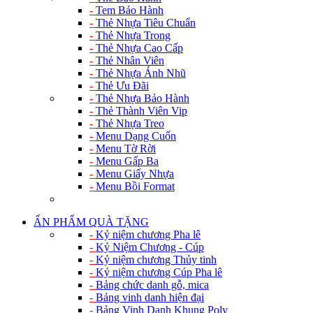
-
Tem Bảo Hành
-
Thẻ Nhựa Tiêu Chuẩn
-
Thẻ Nhựa Trong
-
Thẻ Nhựa Cao Cấp
-
Thẻ Nhân Viên
-
Thẻ Nhựa Ánh Nhũ
-
Thẻ Ưu Đãi
-
Thẻ Nhựa Bảo Hành
-
Thẻ Thành Viên Vip
-
Thẻ Nhựa Treo
-
Menu Dạng Cuốn
-
Menu Tờ Rời
-
Menu Gấp Ba
-
Menu Giấy Nhựa
-
Menu Bồi Format
ẤN PHẨM QUÀ TẶNG
-
Kỷ niệm chương Pha lê
-
Kỷ Niệm Chương - Cúp
-
Kỷ niệm chương Thủy tinh
-
Kỷ niệm chương Cúp Pha lê
-
Bảng chức danh gỗ, mica
-
Bảng vinh danh hiện đại
-
Bảng Vinh Danh Khung Poly