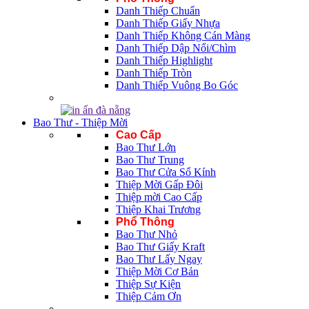
Danh Thiếp Chuẩn
Danh Thiếp Giấy Nhựa
Danh Thiếp Không Cán Màng
Danh Thiếp Dập Nổi/Chìm
Danh Thiếp Highlight
Danh Thiếp Tròn
Danh Thiếp Vuông Bo Góc
Bao Thư - Thiệp Mời
Cao Cấp
Bao Thư Lớn
Bao Thư Trung
Bao Thư Cửa Sổ Kính
Thiệp Mời Gấp Đôi
Thiệp mời Cao Cấp
Thiệp Khai Trương
Phổ Thông
Bao Thư Nhỏ
Bao Thư Giấy Kraft
Bao Thư Lấy Ngay
Thiệp Mời Cơ Bản
Thiệp Sự Kiện
Thiệp Cảm Ơn