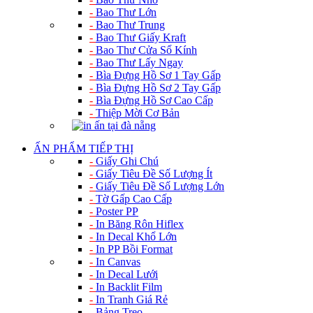
-
Bao Thư Lớn
-
Bao Thư Trung
-
Bao Thư Giấy Kraft
-
Bao Thư Cửa Sổ Kính
-
Bao Thư Lấy Ngay
-
Bìa Đựng Hồ Sơ 1 Tay Gấp
-
Bìa Đựng Hồ Sơ 2 Tay Gấp
-
Bìa Đựng Hồ Sơ Cao Cấp
-
Thiệp Mời Cơ Bản
ẤN PHẨM TIẾP THỊ
-
Giấy Ghi Chú
-
Giấy Tiêu Đề Số Lượng Ít
-
Giấy Tiêu Đề Số Lượng Lớn
-
Tờ Gấp Cao Cấp
-
Poster PP
-
In Băng Rôn Hiflex
-
In Decal Khổ Lớn
-
In PP Bồi Format
-
In Canvas
-
In Decal Lưới
-
In Backlit Film
-
In Tranh Giá Rẻ
-
Bảng Treo