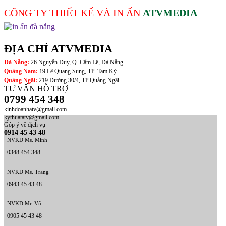
CÔNG TY THIẾT KẾ VÀ IN ẤN
ATVMEDIA
ĐỊA CHỈ ATVMEDIA
Đà Nẵng:
26 Nguyễn Duy, Q. Cẩm Lệ, Đà Nẵng
Quảng Nam:
19 Lê Quang Sung, TP. Tam Kỳ
Quảng Ngãi:
219 Đường 30/4, TP.Quảng Ngãi
TƯ VẤN HỖ TRỢ
0799 454 348
kinhdoanhatv@gmail.com
kythuatatv@gmail.com
Góp ý về dịch vụ
0914 45 43 48
NVKD Ms. Minh
0348 454 348
NVKD Ms. Trang
0943 45 43 48
NVKD Mr. Vũ
0905 45 43 48