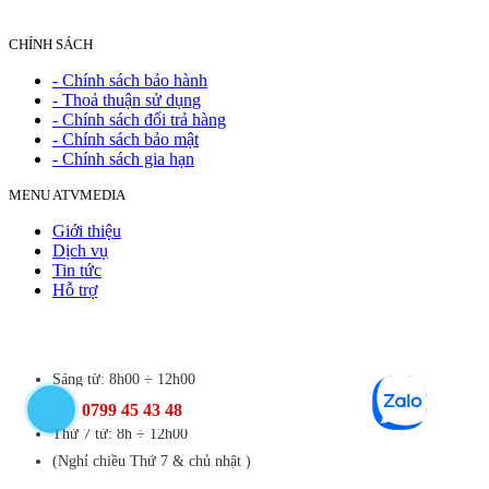
CHÍNH SÁCH
- Chính sách bảo hành
- Thoả thuận sử dụng
- Chính sách đổi trả hàng
- Chính sách bảo mật
- Chính sách gia hạn
MENU ATVMEDIA
Giới thiệu
Dịch vụ
Tin tức
Hỗ trợ
Sáng từ: 8h00 ÷ 12h00
Chiều từ: 13h30 ÷ 17h30
0799 45 43 48
Thứ 7 từ: 8h ÷ 12h00
(Nghỉ chiều Thứ 7 & chủ nhật )