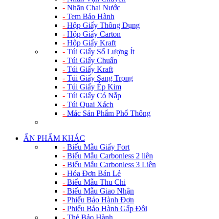
-
Nhãn Chai Nước
-
Tem Bảo Hành
-
Hộp Giấy Thông Dụng
-
Hộp Giấy Carton
-
Hộp Giấy Kraft
-
Túi Giấy Số Lượng Ít
-
Túi Giấy Chuẩn
-
Túi Giấy Kraft
-
Túi Giấy Sang Trọng
-
Túi Giấy Ép Kim
-
Túi Giấy Có Nắp
-
Túi Quai Xách
-
Mác Sản Phẩm Phổ Thông
ẤN PHẨM KHÁC
-
Biểu Mẫu Giấy Fort
-
Biểu Mẫu Carbonless 2 liên
-
Biểu Mẫu Carbonless 3 Liên
-
Hóa Đơn Bán Lẻ
-
Biểu Mẫu Thu Chi
-
Biểu Mẫu Giao Nhận
-
Phiếu Bảo Hành Đơn
-
Phiếu Bảo Hành Gấp Đôi
-
Thẻ Bảo Hành