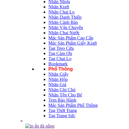
Nhãn Nhựa
Nhãn Kraft
Nhãn Chai Lọ
Nhãn Danh Thiếp
Nhãn Cảnh Báo
Nhãn Vận Chuyển
Nhãn Chai Nước
Mác Sản Phẩm Cao Cấp
Mác Sản Phẩm Giấy Kraft
Tag Treo Cửa
Tag Cảm Ơn
Tag Chai Lọ
Bookmark
Phổ Thông
Nhãn Giấy
Nhãn Hộp
Nhãn Giá
Nhãn Ghi Chú
Nhãn Tên Cho Bé
Tem Bảo Hành
Mác Sản Phẩm Phổ Thông
Tag Thời Trang
Tag Trang Sức