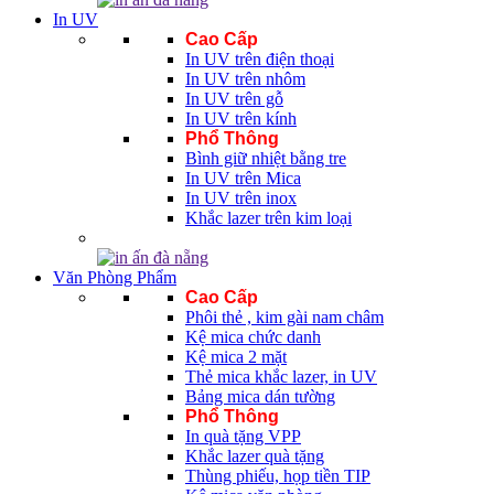
In UV
Cao Cấp
In UV trên điện thoại
In UV trên nhôm
In UV trên gỗ
In UV trên kính
Phổ Thông
Bình giữ nhiệt bằng tre
In UV trên Mica
In UV trên inox
Khắc lazer trên kim loại
Văn Phòng Phẩm
Cao Cấp
Phôi thẻ , kim gài nam châm
Kệ mica chức danh
Kệ mica 2 mặt
Thẻ mica khắc lazer, in UV
Bảng mica dán tường
Phổ Thông
In quà tặng VPP
Khắc lazer quà tặng
Thùng phiếu, họp tiền TIP