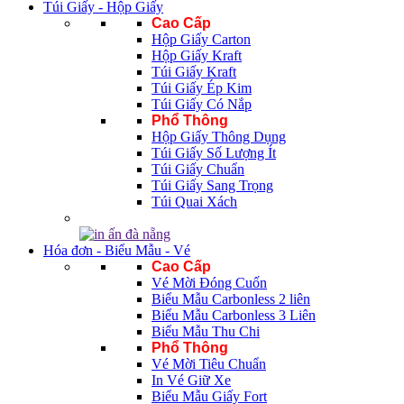
Túi Giấy - Hộp Giấy
Cao Cấp
Hộp Giấy Carton
Hộp Giấy Kraft
Túi Giấy Kraft
Túi Giấy Ép Kim
Túi Giấy Có Nắp
Phổ Thông
Hộp Giấy Thông Dụng
Túi Giấy Số Lượng Ít
Túi Giấy Chuẩn
Túi Giấy Sang Trọng
Túi Quai Xách
Hóa đơn - Biểu Mẫu - Vé
Cao Cấp
Vé Mời Đóng Cuốn
Biểu Mẫu Carbonless 2 liên
Biểu Mẫu Carbonless 3 Liên
Biểu Mẫu Thu Chi
Phổ Thông
Vé Mời Tiêu Chuẩn
In Vé Giữ Xe
Biểu Mẫu Giấy Fort