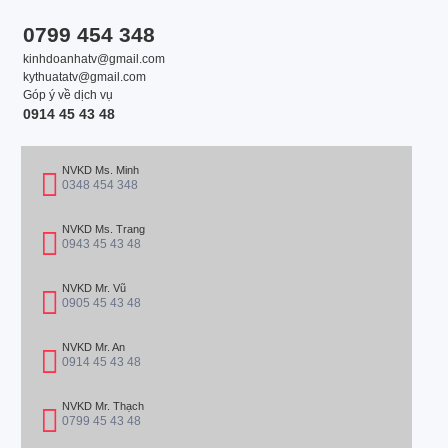
0799 454 348
kinhdoanhatv@gmail.com
kythuatatv@gmail.com
Góp ý về dịch vụ
0914 45 43 48
NVKD Ms. Minh
0348 454 348
NVKD Ms. Trang
0943 45 43 48
NVKD Mr. Vũ
0905 45 43 48
NVKD Mr. An
0914 45 43 48
NVKD Mr. Thạch
0799 45 43 48