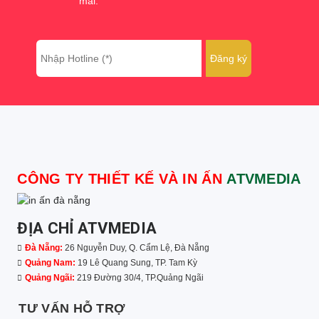
mãi.
CÔNG TY THIẾT KẾ VÀ IN ẤN
ATVMEDIA
ĐỊA CHỈ ATVMEDIA
Đà Nẵng:
26 Nguyễn Duy, Q. Cẩm Lệ, Đà Nẵng
Quảng Nam:
19 Lê Quang Sung, TP. Tam Kỳ
Quảng Ngãi:
219 Đường 30/4, TP.Quảng Ngãi
TƯ VẤN HỖ TRỢ