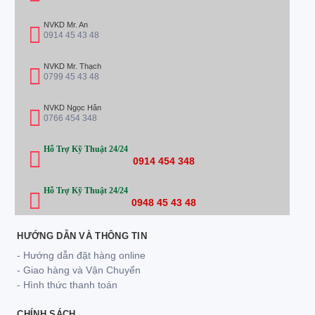
NVKD Mr. An
0914 45 43 48
NVKD Mr. Thạch
0799 45 43 48
NVKD Ngọc Hân
0766 454 348
Hỗ Trợ Kỹ Thuật 24/24
0914 454 348
Hỗ Trợ Kỹ Thuật 24/24
0948 45 43 48
HƯỚNG DẪN VÀ THÔNG TIN
- Hướng dẫn đặt hàng online
- Giao hàng và Vận Chuyển
- Hình thức thanh toán
CHÍNH SÁCH