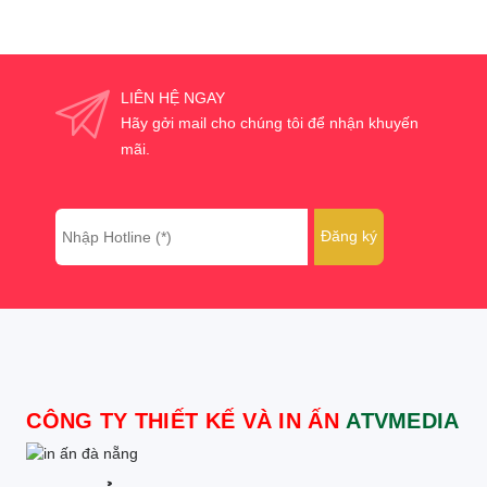
LIÊN HỆ NGAY
Hãy gởi mail cho chúng tôi để nhận khuyến
mãi.
CÔNG TY THIẾT KẾ VÀ IN ẤN
ATVMEDIA