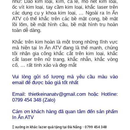
như: Dao kim loại, kìm, cà lê, mỏ nét kim loại,
ốc vít kim loại, tay cầm kim loại, khắc laser trên
các dụng cụ y khoa kim loại, … Ngoài ra In Ấn
ATV có thể khắc trên các bề mặt cong, bề mặt
lồi lõm, bề mặt hình cầu, bề mặt hình trụ hoàn
toàn dễ dàng.
Khắc trên kim hoàn là một trong những lĩnh vực
mà hiện tại In Ấn ATV đang là thế mạnh, chúng
tôi nhận gia công khắc cắt trên kim loại, khắc
cắt laser trên nữ trang, khắc nhẫn, khắc vòng
cổ, … rất tinh xảo và đẹp mắt
Vui lòng gửi số lượng mà yêu cầu màu vào
email để được báo giá tốt nhất
Email: thietkeinanatv@gmail.com hoặc Hotline:
0799 454 348 (Zalo)
Cám ơn khách hàng đã quan tâm đến sản phẩm
In Ấn ATV
xưởng in khắc lazer quà tặng tại Đà Nẵng - 0799 454 348