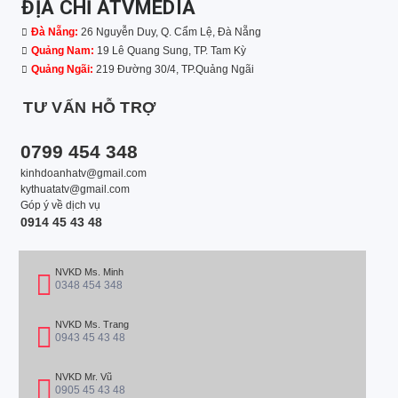
ĐỊA CHỈ ATVMEDIA
Đà Nẵng:
26 Nguyễn Duy, Q. Cẩm Lệ, Đà Nẵng
Quảng Nam:
19 Lê Quang Sung, TP. Tam Kỳ
Quảng Ngãi:
219 Đường 30/4, TP.Quảng Ngãi
TƯ VẤN HỖ TRỢ
0799 454 348
kinhdoanhatv@gmail.com
kythuatatv@gmail.com
Góp ý về dịch vụ
0914 45 43 48
NVKD Ms. Minh
0348 454 348
NVKD Ms. Trang
0943 45 43 48
NVKD Mr. Vũ
0905 45 43 48