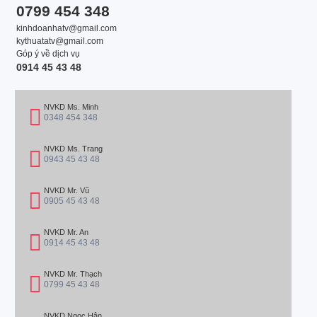
0799 454 348
kinhdoanhatv@gmail.com
kythuatatv@gmail.com
Góp ý về dịch vụ
0914 45 43 48
NVKD Ms. Minh
0348 454 348
NVKD Ms. Trang
0943 45 43 48
NVKD Mr. Vũ
0905 45 43 48
NVKD Mr. An
0914 45 43 48
NVKD Mr. Thạch
0799 45 43 48
NVKD Ngọc Hân