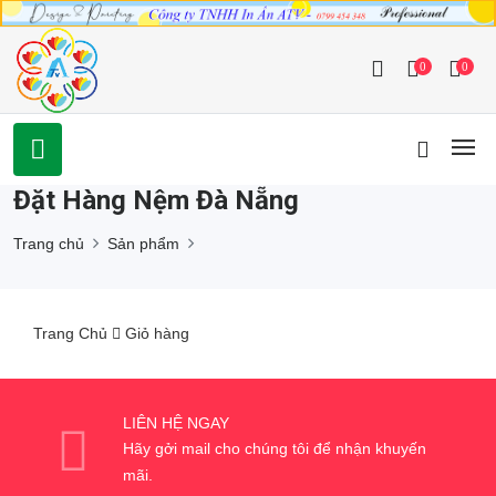
0
0
Đặt Hàng Nệm Đà Nẵng
Trang chủ
Sản phẩm
Trang Chủ
Giỏ hàng
LIÊN HỆ NGAY
Hãy gởi mail cho chúng tôi để nhận khuyến
mãi.